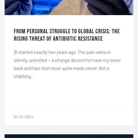
FROM PERSONAL STRUGGLE TO GLOBAL CRISIS: THE
RISING THREAT OF ANTIBIOTIC RESISTANCE
]It started exactly two years ago. The pain came in
silently, uninvited – a strange discomfort near my lower
back and hips that never quite made sense. Not a
stabbing…
05/07/2025