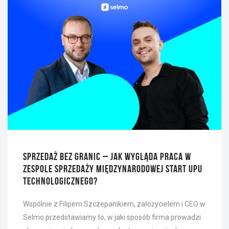
SPRZEDAŻ BEZ GRANIC – JAK WYGLĄDA PRACA W
ZESPOLE SPRZEDAŻY MIĘDZYNARODOWEJ START UPU
TECHNOLOGICZNEGO?
Wspólnie z Filipem Szczepanikiem, założycielem i CEO w
Selmo przedstawiamy to, w jaki sposób firma prowadzi