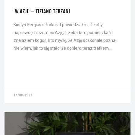
‘W AZJI’ – TIZIANO TERZANI
Kiedyś Sergiusz Prokurat powiedział mi, że aby
naprawdę zrozumieć Azję, trzeba tam pomieszkać. I
znalazłem kogoś, kto myślę, że Azję doskonale poznał.
Nie wiem, jak to się stało, że dopiero teraz trafiłem…
17/08/2021