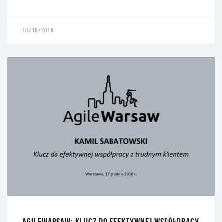
10/10/2019
AGILEWARSAW: KLUCZ DO EFEKTYWNEJ WSPÓŁPRACY