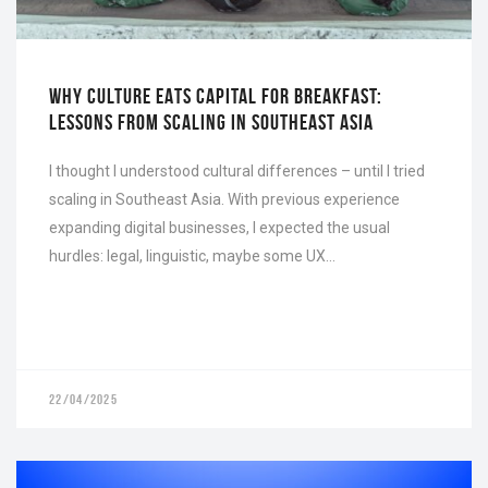
WHY CULTURE EATS CAPITAL FOR BREAKFAST:
LESSONS FROM SCALING IN SOUTHEAST ASIA
I thought I understood cultural differences – until I tried
scaling in Southeast Asia. With previous experience
expanding digital businesses, I expected the usual
hurdles: legal, linguistic, maybe some UX…
22/04/2025