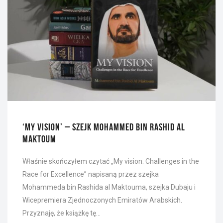
‘MY VISION’ – SZEJK MOHAMMED BIN RASHID AL
MAKTOUM
Właśnie skończyłem czytać „My vision. Challenges in the
Race for Excellence” napisaną przez szejka
Mohammeda bin Rashida al Maktouma, szejka Dubaju i
Wicepremiera Zjednoczonych Emiratów Arabskich.
Przyznaję, że książkę tę…