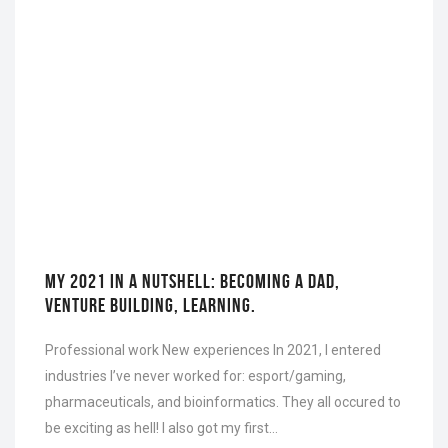
MY 2021 IN A NUTSHELL: BECOMING A DAD,
VENTURE BUILDING, LEARNING.
Professional work New experiences In 2021, I entered
industries I’ve never worked for: esport/gaming,
pharmaceuticals, and bioinformatics. They all occured to
be exciting as hell! I also got my first…